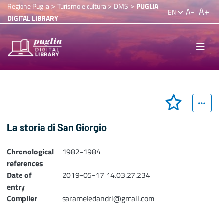
>
>
>
Regione Puglia
Turismo e cultura
DMS
PUGLIA
A+
A-
EN
DIGITAL LIBRARY
La storia di San Giorgio
Chronological
1982-1984
references
Date of
2019-05-17 14:03:27.234
entry
Compiler
sarameledandri@gmail.com