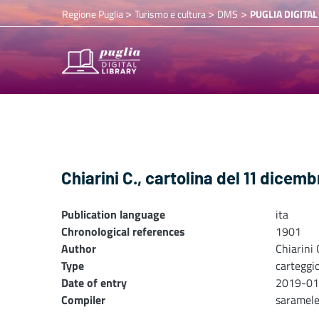
>
>
>
Regione Puglia
Turismo e cultura
DMS
PUGLIA DIGITAL
Chiarini C., cartolina del 11 dicemb
Publication language
ita
Chronological references
1901
Author
Chiarini 
Type
carteggi
Date of entry
2019-01
Compiler
saramel