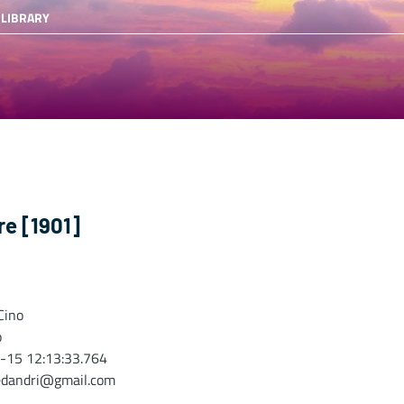
 LIBRARY
re [1901]
Cino
o
-15 12:13:33.764
edandri@gmail.com