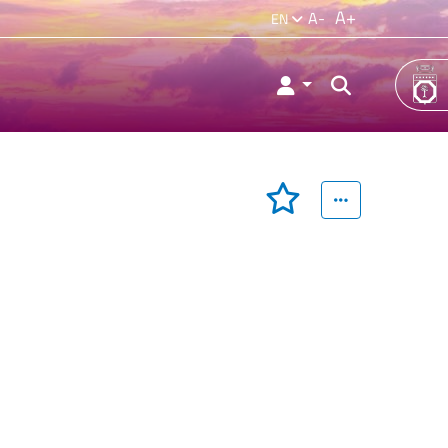
A+
A-
EN