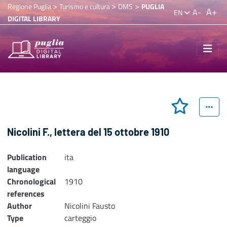
>
>
>
Regione Puglia
Turismo e cultura
DMS
PUGLIA
A+
A-
EN
DIGITAL LIBRARY
Nicolini F., lettera del 15 ottobre 1910
Publication
ita
language
Chronological
1910
references
Author
Nicolini Fausto
Type
carteggio