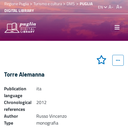
>
>
>
Regione Puglia
Turismo e cultura
DMS
PUGLIA
A+
A-
EN
DIGITAL LIBRARY
Torre Alemanna
Publication
ita
language
Chronological
2012
references
Author
Russo Vincenzo
Type
monografia