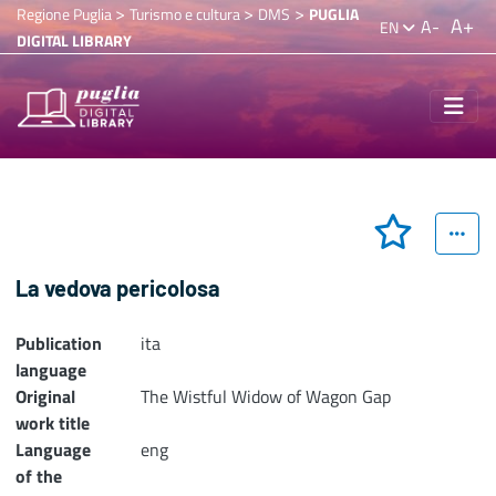
>
>
>
Regione Puglia
Turismo e cultura
DMS
PUGLIA
A+
A-
EN
DIGITAL LIBRARY
La vedova pericolosa
Publication
ita
language
Original
The Wistful Widow of Wagon Gap
work title
Language
eng
of the