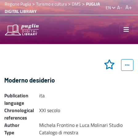
>
>
>
Regione Puglia
Turismo e cultura
DMS
PUGLIA
A+
A-
EN
DIGITAL LIBRARY
Moderno desiderio
Publication
ita
language
Chronological
XXI secolo
references
Author
Michela Frontino e Luca Molinari Studio
Type
Catalogo di mostra