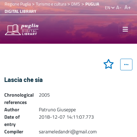
>
>
>
Regione Puglia
Turismo e cultura
DMS
PUGLIA
A+
A-
EN
DIGITAL LIBRARY
Lascia che sia
Chronological
2005
references
Author
Patruno Giuseppe
Date of
2018-12-07 14:11:07.773
entry
Compiler
sarameledandri@gmail.com