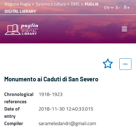
>
>
>
Regione Puglia
Turismo e cultura
DMS
PUGLIA
A+
A-
EN
DIGITAL LIBRARY
Monumento ai Caduti di San Severo
Chronological
1918-1923
references
Date of
2018-11-30 12:40:33.015
entry
Compiler
sarameledandri@gmail.com