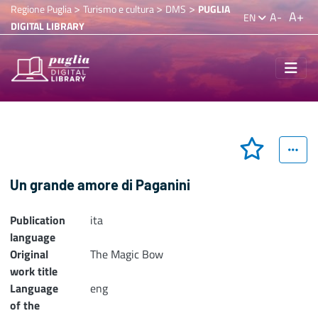
>
>
>
Regione Puglia
Turismo e cultura
DMS
PUGLIA
A+
A-
EN
DIGITAL LIBRARY
Un grande amore di Paganini
Publication
ita
language
Original
The Magic Bow
work title
Language
eng
of the