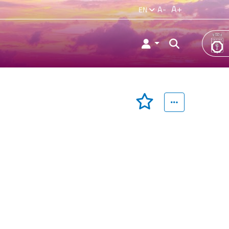
A+
A-
EN