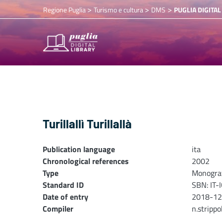
>
>
>
Regione Puglia
Turismo e cultura
DMS
PUGLIA DIGITAL
Turillallì Turillallà
Publication language
ita
Chronological references
2002
Type
Monogra
Standard ID
SBN: IT
Date of entry
2018-12
Compiler
n.stripp