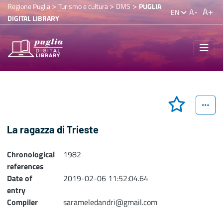
>
>
>
Regione Puglia
Turismo e cultura
DMS
PUGLIA
A+
A-
EN
DIGITAL LIBRARY
La ragazza di Trieste
Chronological
1982
references
Date of
2019-02-06 11:52:04.64
entry
Compiler
sarameledandri@gmail.com