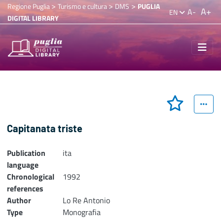
>
>
>
Regione Puglia
Turismo e cultura
DMS
PUGLIA
A+
A-
EN
DIGITAL LIBRARY
Capitanata triste
Publication
ita
language
Chronological
1992
references
Author
Lo Re Antonio
Type
Monografia