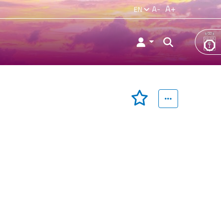
A+
A-
EN