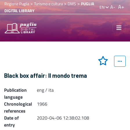
>
>
>
Regione Puglia
Turismo e cultura
DMS
PUGLIA
A+
A-
EN
DIGITAL LIBRARY
Black box affair: Il mondo trema
Publication
eng / ita
language
Chronological
1966
references
Date of
2020-04-06 12:38:02.108
entry