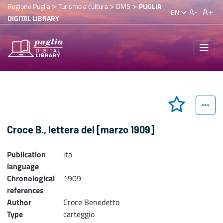
>
>
>
Regione Puglia
Turismo e cultura
DMS
PUGLIA
A+
A-
EN
DIGITAL LIBRARY
Croce B., lettera del [marzo 1909]
Publication
ita
language
Chronological
1909
references
Author
Croce Benedetto
Type
carteggio