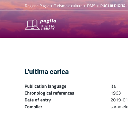
>
>
>
Regione Puglia
Turismo e cultura
DMS
PUGLIA DIGITAL
L'ultima carica
Publication language
ita
Chronological references
1963
Date of entry
2019-01
Compiler
saramel