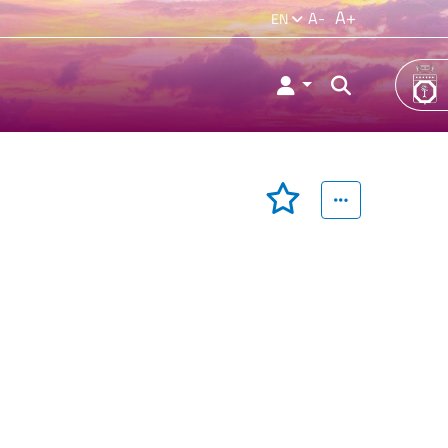
A+
A-
EN