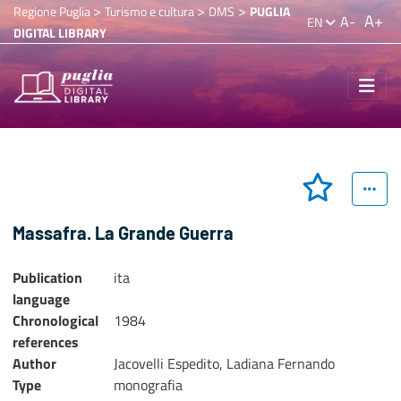
>
>
>
Regione Puglia
Turismo e cultura
DMS
PUGLIA
A+
A-
EN
DIGITAL LIBRARY
Massafra. La Grande Guerra
Publication
ita
language
Chronological
1984
references
Author
Jacovelli Espedito, Ladiana Fernando
Type
monografia