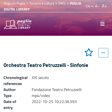
>
>
>
Regione Puglia
Turismo e cultura
DMS
PUGLIA
A+
A-
EN
DIGITAL LIBRARY
Orchestra Teatro Petruzzelli - Sinfonie
Chronological
XXI secolo
references
Author
Fondazione Teatro Petruzzelli
Type
mp4/video
Date of
2022-10-25 10:22:36.593
entry