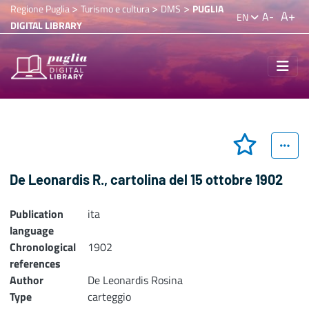
>
>
>
Regione Puglia
Turismo e cultura
DMS
PUGLIA
A+
A-
EN
DIGITAL LIBRARY
De Leonardis R., cartolina del 15 ottobre 1902
Publication
ita
language
Chronological
1902
references
Author
De Leonardis Rosina
Type
carteggio