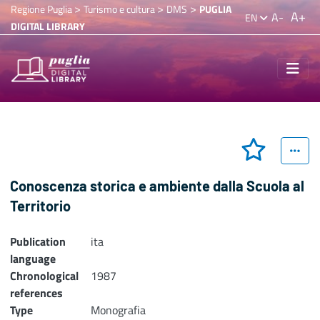
>
>
>
Regione Puglia
Turismo e cultura
DMS
PUGLIA
A+
A-
EN
DIGITAL LIBRARY
Conoscenza storica e ambiente dalla Scuola al
Territorio
Publication
ita
language
Chronological
1987
references
Type
Monografia