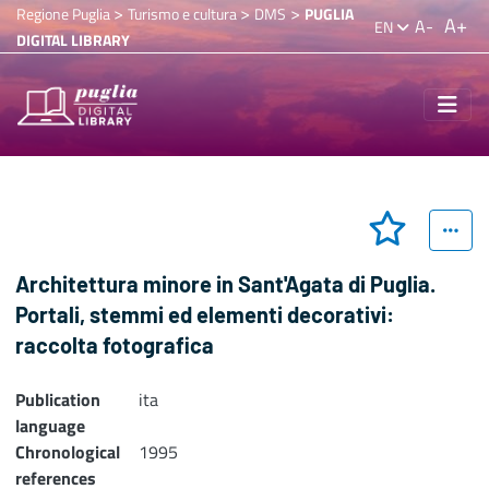
>
>
>
Regione Puglia
Turismo e cultura
DMS
PUGLIA
A+
A-
EN
DIGITAL LIBRARY
Architettura minore in Sant'Agata di Puglia.
Portali, stemmi ed elementi decorativi:
raccolta fotografica
Publication
ita
language
Chronological
1995
references