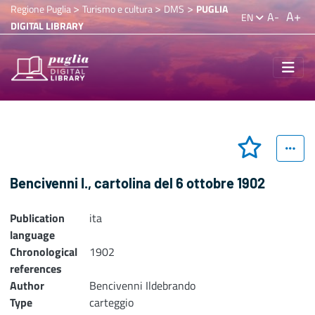
>
>
>
Regione Puglia
Turismo e cultura
DMS
PUGLIA
A+
A-
EN
DIGITAL LIBRARY
Bencivenni I., cartolina del 6 ottobre 1902
Publication
ita
language
Chronological
1902
references
Author
Bencivenni Ildebrando
Type
carteggio