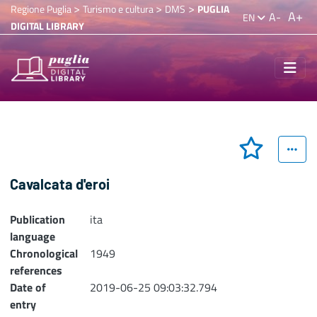
>
>
>
Regione Puglia
Turismo e cultura
DMS
PUGLIA
A+
A-
EN
DIGITAL LIBRARY
Cavalcata d'eroi
Publication
ita
language
Chronological
1949
references
Date of
2019-06-25 09:03:32.794
entry