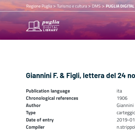
>
>
>
Regione Puglia
Turismo e cultura
DMS
PUGLIA DIGITAL
Giannini F. & Figli, lettera del 24
Publication language
ita
Chronological references
1906
Author
Giannini
Type
carteggi
Date of entry
2019-01
Compiler
n.stripp