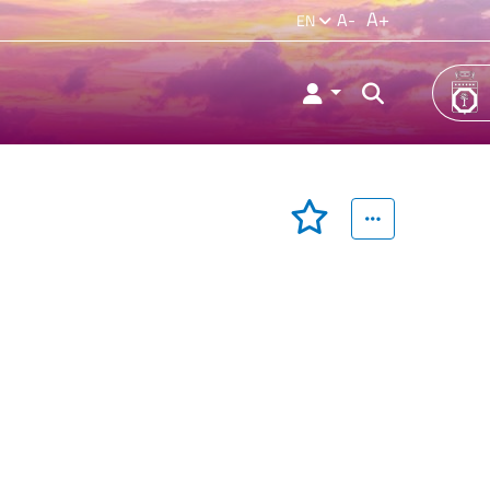
A+
A-
EN