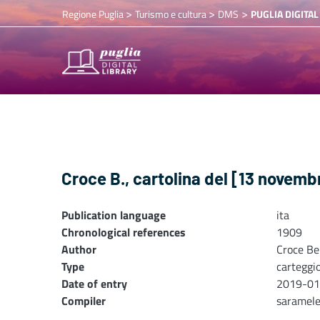
>
>
>
Regione Puglia
Turismo e cultura
DMS
PUGLIA DIGITAL
Croce B., cartolina del [13 novemb
Publication language
ita
Chronological references
1909
Author
Croce Be
Type
carteggi
Date of entry
2019-01
Compiler
saramel