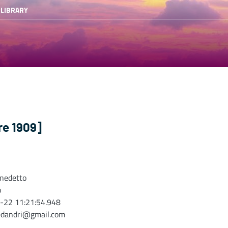
 LIBRARY
re 1909]
nedetto
o
-22 11:21:54.948
edandri@gmail.com