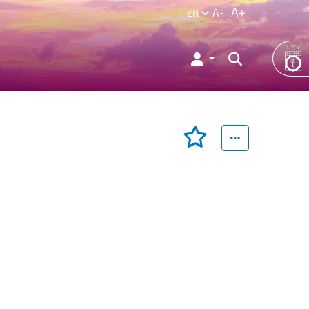
A+
A-
EN