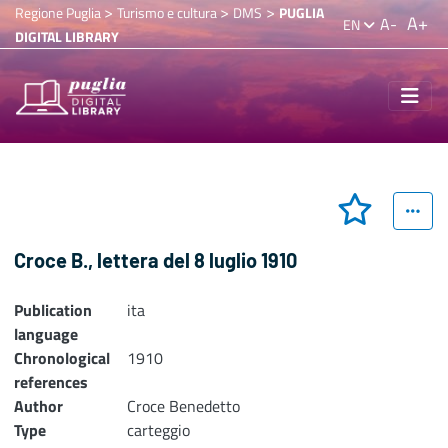
>
>
>
Regione Puglia
Turismo e cultura
DMS
PUGLIA
A+
A-
EN
DIGITAL LIBRARY
Croce B., lettera del 8 luglio 1910
Publication
ita
language
Chronological
1910
references
Author
Croce Benedetto
Type
carteggio