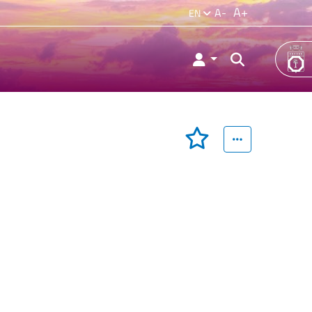
A+
A-
EN