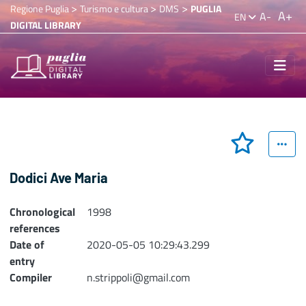
>
>
>
Regione Puglia
Turismo e cultura
DMS
PUGLIA
A+
A-
EN
DIGITAL LIBRARY
Dodici Ave Maria
Chronological
1998
references
Date of
2020-05-05 10:29:43.299
entry
Compiler
n.strippoli@gmail.com