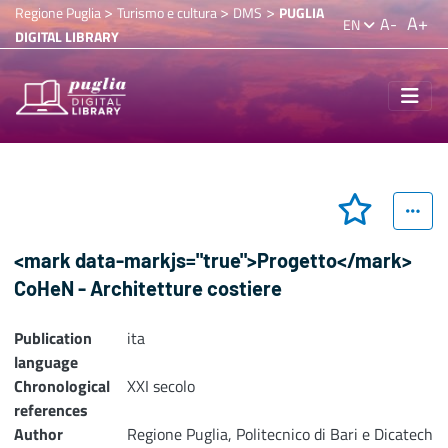
>
>
>
Regione Puglia
Turismo e cultura
DMS
PUGLIA
A+
A-
EN
DIGITAL LIBRARY
<mark data-markjs="true">Progetto</mark>
CoHeN - Architetture costiere
Publication
ita
language
Chronological
XXI secolo
references
Author
Regione Puglia, Politecnico di Bari e Dicatech