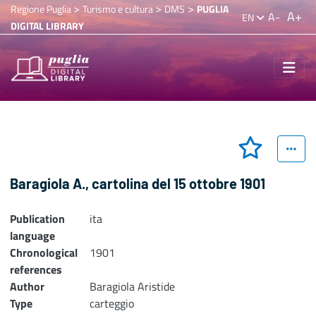
>
>
>
Regione Puglia
Turismo e cultura
DMS
PUGLIA
A+
A-
EN
DIGITAL LIBRARY
Baragiola A., cartolina del 15 ottobre 1901
Publication
ita
language
Chronological
1901
references
Author
Baragiola Aristide
Type
carteggio