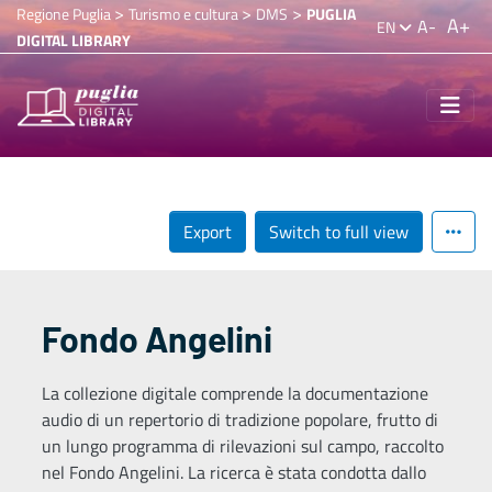
>
>
>
Regione Puglia
Turismo e cultura
DMS
PUGLIA
A+
A-
EN
DIGITAL LIBRARY
Export
Switch to full view
Fondo Angelini
La collezione digitale comprende la documentazione
audio di un repertorio di tradizione popolare, frutto di
un lungo programma di rilevazioni sul campo, raccolto
nel Fondo Angelini. La ricerca è stata condotta dallo