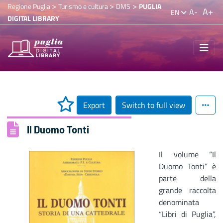
>
>
>
Regione Puglia
Turismo e cultura
DMS
PUGLIA
A+
A-
EN
DIGITAL LIBRARY
Export
Switch to full view
Il Duomo Tonti
Il volume “Il
Duomo Tonti” è
parte della
grande raccolta
denominata
“Libri di Puglia”,