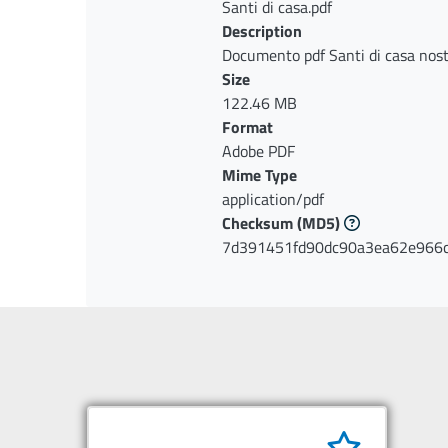
Santi di casa.pdf
Description
Documento pdf Santi di casa nos
Size
122.46 MB
Format
Adobe PDF
Mime Type
application/pdf
Checksum
(MD5)
7d391451fd90dc90a3ea62e966