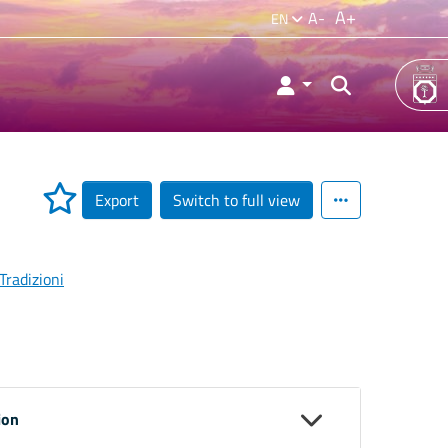
A+
A-
EN
Export
Switch to full view
Tradizioni
ion