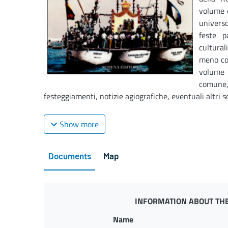
volume è
universo
feste p
cultura
meno co
volume
comune
festeggiamenti, notizie agiografiche, eventuali altri sog
Show more
Documents
Map
INFORMATION ABOUT THE
Name