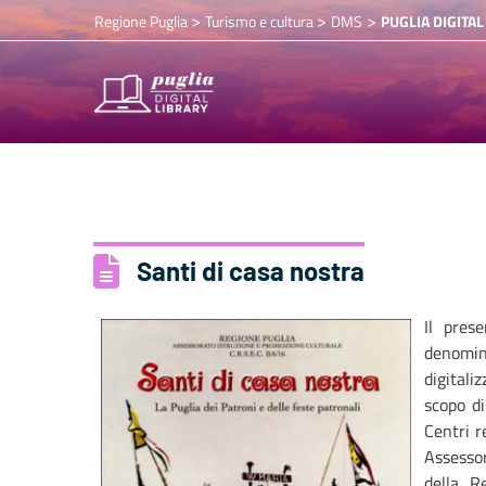
>
>
>
Regione Puglia
Turismo e cultura
DMS
PUGLIA DIGITAL
Santi di casa nostra
Il pres
denomi
digital
scopo di
Centri r
Assesso
della R