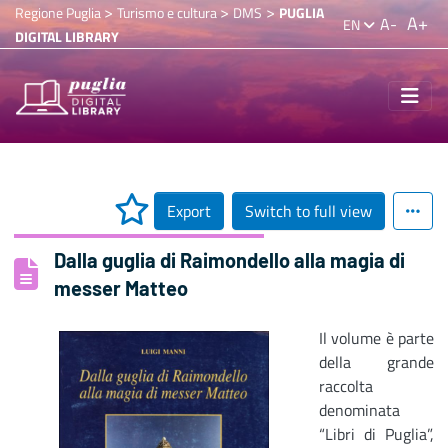
>
>
>
Regione Puglia
Turismo e cultura
DMS
PUGLIA
A+
A-
EN
DIGITAL LIBRARY
Export
Switch to full view
Dalla guglia di Raimondello alla magia di
messer Matteo
Il volume è parte
della grande
raccolta
denominata
“Libri di Puglia”,