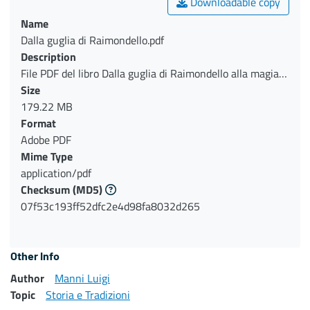
Downloadable copy
Name
Dalla guglia di Raimondello.pdf
Description
File PDF del libro Dalla guglia di Raimondello alla magia
di messer Matteo
Size
179.22 MB
Format
Adobe PDF
Mime Type
application/pdf
Checksum
(MD5)
07f53c193ff52dfc2e4d98fa8032d265
Other Info
Author
Manni Luigi
Topic
Storia e Tradizioni