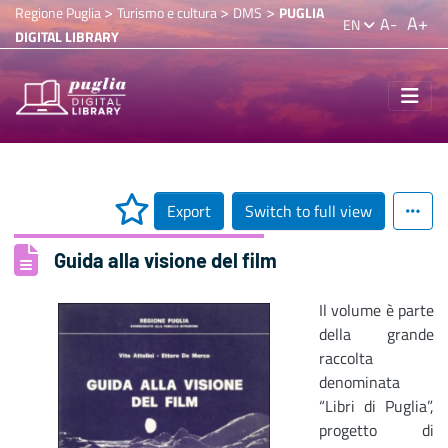
>
>
>
Regione Puglia
Turismo e cultura
DMS
PUGLIA
A+
A-
EN
DIGITAL LIBRARY
Export
Switch to full view
Guida alla visione del film
Il volume è parte
della grande
raccolta
denominata
“Libri di Puglia”,
progetto di