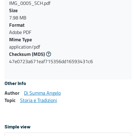
IMG_0005_SCH.pdf
Size
7.98 MB
Format
Adobe PDF
Mime Type
application/pdf
Checksum
(MD5)
47e0723a671eaf715356dd16593431c6
Other Info
Author
Di Summa Angelo
Topic
Storia e Tradizioni
Simple view