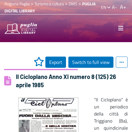
>
>
>
Regione Puglia
Turismo e cultura
DMS
PUGLIA
A+
A-
EN
DIGITAL LIBRARY
Export
Switch to full view
Il Cicloplano Anno XI numero 8 (125) 26
aprile 1985
“Il Cicloplano” è
un periodico
della città di
Triggiano (Ba),
un quindicinale