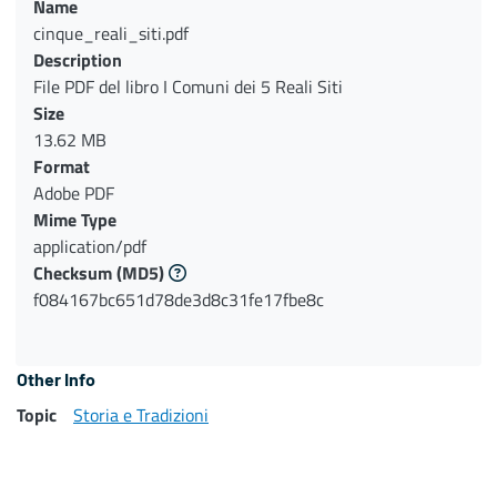
Name
cinque_reali_siti.pdf
Description
File PDF del libro I Comuni dei 5 Reali Siti
Size
13.62 MB
Format
Adobe PDF
Mime Type
application/pdf
Checksum
(MD5)
f084167bc651d78de3d8c31fe17fbe8c
Other Info
Topic
Storia e Tradizioni