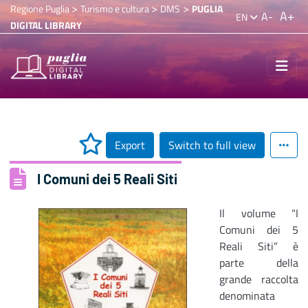
>
>
>
Regione Puglia
Turismo e cultura
DMS
PUGLIA
A+
A-
EN
DIGITAL LIBRARY
Export
Switch to full view
I Comuni dei 5 Reali Siti
Il volume “I
Comuni dei 5
Reali Siti” è
parte della
grande raccolta
denominata