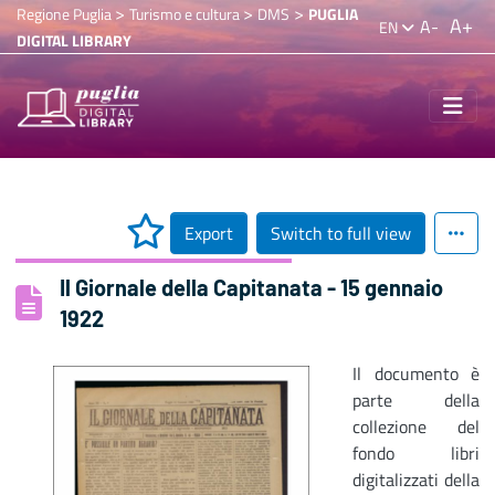
>
>
>
Regione Puglia
Turismo e cultura
DMS
PUGLIA
A+
A-
EN
DIGITAL LIBRARY
Export
Switch to full view
Il Giornale della Capitanata - 15 gennaio
1922
Il documento è
parte della
collezione del
fondo libri
digitalizzati della