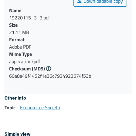
Downloadable copy
Name
19220115_3_3.pdf
Size
21.11 MB
Format
Adobe PDF
Mime Type
application/pdf
Checksum
(MD5)
60a8a49f4452f1e36c7934923674f53b
Other Info
Topic
Economia e Società
Simple view