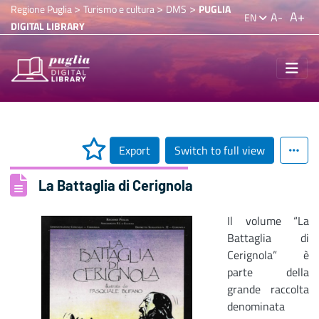
>
>
>
Regione Puglia
Turismo e cultura
DMS
PUGLIA
A+
A-
EN
DIGITAL LIBRARY
Export
Switch to full view
La Battaglia di Cerignola
Il volume “La
Battaglia di
Cerignola” è
parte della
grande raccolta
denominata