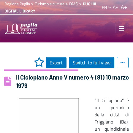
>
>
>
Regione Puglia
Turismo e cultura
DMS
PUGLIA
A+
A-
EN
DIGITAL LIBRARY
Export
Switch to full view
Il Cicloplano Anno V numero 4 (81) 10 marzo
1979
“Il Cicloplano” è
un periodico
della città di
Triggiano (Ba),
un quindicinale