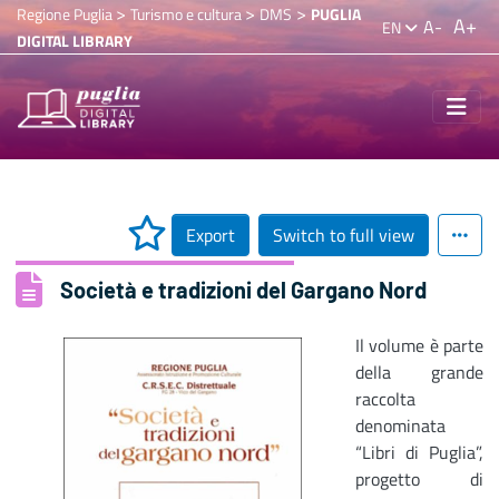
>
>
>
Regione Puglia
Turismo e cultura
DMS
PUGLIA
A+
A-
EN
DIGITAL LIBRARY
Export
Switch to full view
Società e tradizioni del Gargano Nord
Il volume è parte
della grande
raccolta
denominata
“Libri di Puglia”,
progetto di