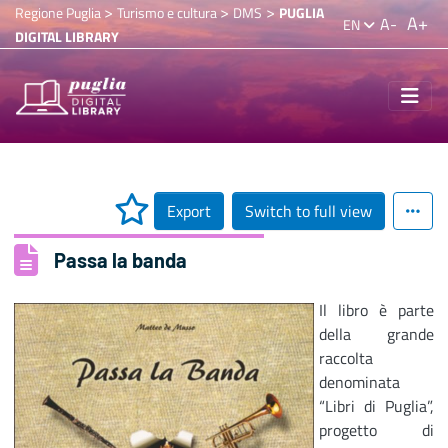
>
>
>
Regione Puglia
Turismo e cultura
DMS
PUGLIA
A+
A-
EN
DIGITAL LIBRARY
Export
Switch to full view
Passa la banda
Il libro è parte
della grande
raccolta
denominata
“Libri di Puglia”,
progetto di