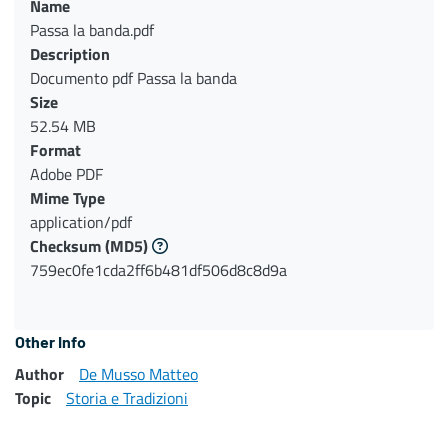
Name
Passa la banda.pdf
Description
Documento pdf Passa la banda
Size
52.54 MB
Format
Adobe PDF
Mime Type
application/pdf
Checksum
(MD5)
759ec0fe1cda2ff6b481df506d8c8d9a
Other Info
Author
De Musso Matteo
Topic
Storia e Tradizioni