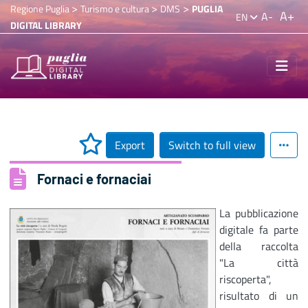
>
>
>
Regione Puglia
Turismo e cultura
DMS
PUGLIA
A+
A-
EN
DIGITAL LIBRARY
Export
Switch to full view
Fornaci e fornaciai
La pubblicazione
digitale fa parte
della raccolta
"La città
riscoperta",
risultato di un