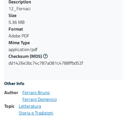
Description
12_Fornaci
Size
5.36 MB
Format
Adobe PDF
Mime Type
application/pdf
Checksum
(MD5)
dd1426e3bc74c787a081c4788ffbd52f
Other Info
Author
Ferraro Bruno
Ferraro Domenico
Topic
Letteratura
Storia e Tradizioni