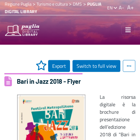
>
>
>
Regione Puglia
Turismo e cultura
DMS
PUGLIA
A+
A-
EN
DIGITAL LIBRARY
Export
Switch to full view
Bari in Jazz 2018 - Flyer
La risorsa
digitale è la
brochure di
presentazione
dell’edizione
2018 di "Bari in