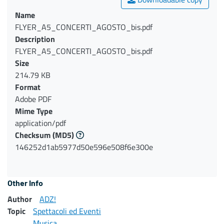
Name
FLYER_A5_CONCERTI_AGOSTO_bis.pdf
Description
FLYER_A5_CONCERTI_AGOSTO_bis.pdf
Size
214.79 KB
Format
Adobe PDF
Mime Type
application/pdf
Checksum
(MD5)
146252d1ab5977d50e596e508f6e300e
Other Info
Author
ADZ!
Topic
Spettacoli ed Eventi
Musica