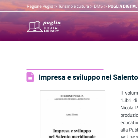
>
>
>
Regione Puglia
Turismo e cultura
DMS
PUGLIA DIGITAL
Impresa e sviluppo nel Salent
Il volu
“Libri d
Nicola P
produzio
educativ
alla Pub
agli an