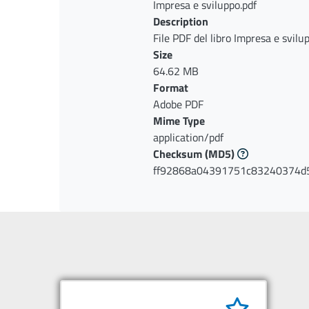
Impresa e sviluppo.pdf
Description
File PDF del libro Impresa e svilu
meridionale
Size
64.62 MB
Format
Adobe PDF
Mime Type
application/pdf
Checksum
(MD5)
ff92868a04391751c83240374d