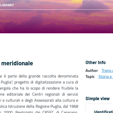
 LIBRARY
o meridionale
Other Info
Author
Trono
me è parte della grande raccolta denominata
Topic
Storia e 
i Puglia”, progetto di digitalizzazione a cura di
ergola che ha lo scopo di rendere fruibile la
ne editoriale dei Centri regionali di servizi
Simple view
i e culturali e degli Assessorati alla cultura e
blica Istruzione della Regione Puglia, dal 1968
Identificat
ni 2000. Realizzato dai CRSEC di Casarano,