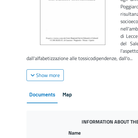
Poggiard
risultan
socioe
nell'amb
di Lecc
del Sal
l'asp
dall'alfabetizzazione alle tossicodipendenze, dall'o...
Show more
Documents
Map
INFORMATION ABOUT THE
Name