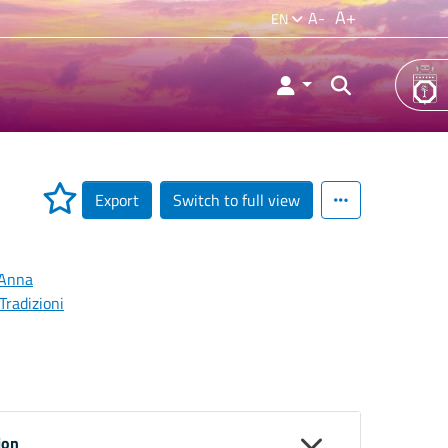
A+
A-
EN
Export
Switch to full view
 Anna
Tradizioni
ion