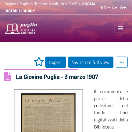
>
>
>
Regione Puglia
Turismo e cultura
DMS
PUGLIA
A+
A-
EN
DIGITAL LIBRARY
Export
Switch to full view
La Giovine Puglia - 3 marzo 1907
Il documento è
parte della
collezione del
fondo libri
digitalizzati della
Biblioteca