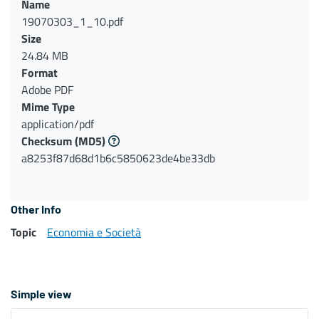
Name
19070303_1_10.pdf
Size
24.84 MB
Format
Adobe PDF
Mime Type
application/pdf
Checksum
(MD5)
a8253f87d68d1b6c5850623de4be33db
Other Info
Topic
Economia e Società
Simple view