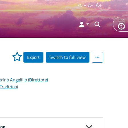
A+
A-
EN
Export
Switch to full view
rino Angelillo (Direttore)
Tradizioni
ion