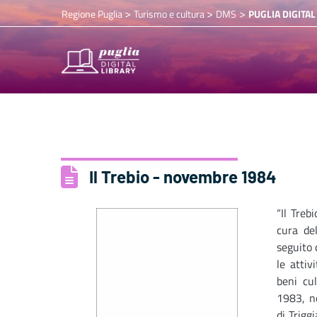
>
>
>
Regione Puglia
Turismo e cultura
DMS
PUGLIA DIGITAL
Il Trebio - novembre 1984
“Il Treb
cura de
seguito 
le attiv
beni cul
1983, ne
di Trigg