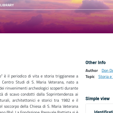
 LIBRARY
Other Info
Author
Don Do
io” è il periodico di vita e storia triggianese a
Topic
Storia e 
l Centro Studi di S. Maria Veterana, nato a
dei rinvenimenti archeologici scoperti durante
ità di scavo condotti dalla Soprintendenza ai
Simple view
turali, architettonici e storici tra 1982 e il
l soccorpo della Chiesa di S. Maria Veterana
Identificat
iano (Ba). La Fondazione Pasquale Battista si è