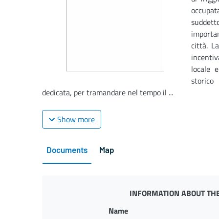
occupata
suddett
importa
città. L
incenti
locale e
storico
dedicata, per tramandare nel tempo il ...
Show more
Documents
Map
INFORMATION ABOUT THE
Name