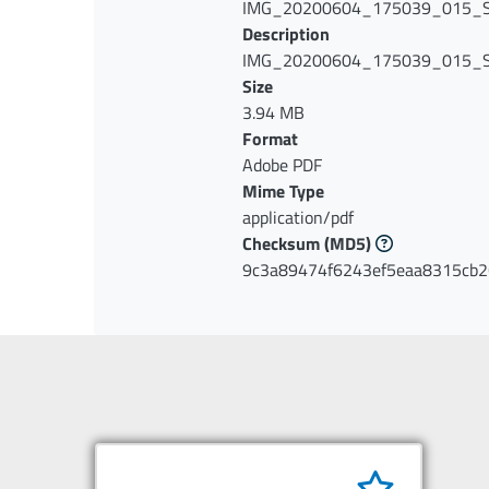
IMG_20200604_175039_015_S
Description
IMG_20200604_175039_015_S
Size
3.94 MB
Format
Adobe PDF
Mime Type
application/pdf
Checksum
(MD5)
9c3a89474f6243ef5eaa8315cb2