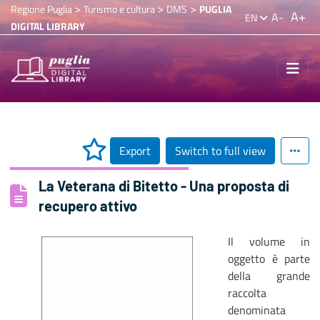
>
>
>
Regione Puglia
Turismo e cultura
DMS
PUGLIA
A+
A-
EN
DIGITAL LIBRARY
Export
Switch to full view
La Veterana di Bitetto - Una proposta di
recupero attivo
Il volume in
oggetto è parte
della grande
raccolta
denominata