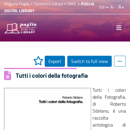
>
>
>
Regione Puglia
Turismo e cultura
DMS
PUGLIA
A+
A-
EN
DIGITAL LIBRARY
Export
Switch to full view
Tutti i colori della fotografia
Tutti i colori
della Fotografia,
di Roberto
Sibilano, è una
raccolta
antologica di