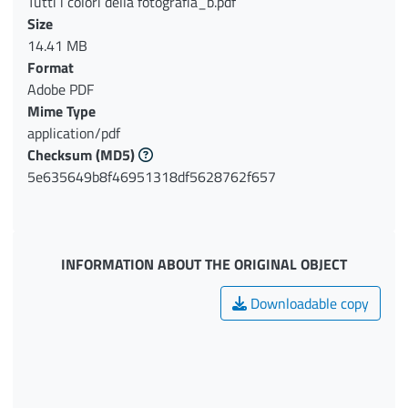
Tutti i colori della fotografia_b.pdf
Size
14.41 MB
Format
Adobe PDF
Mime Type
application/pdf
Checksum
(MD5)
5e635649b8f46951318df5628762f657
INFORMATION ABOUT THE ORIGINAL OBJECT
Downloadable copy