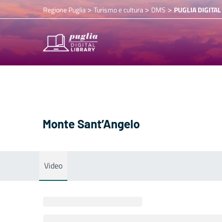
>
>
>
Regione Puglia
Turismo e cultura
DMS
PUGLIA DIGITAL
Monte Sant’Angelo
Video