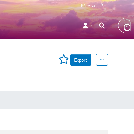
A+
A-
EN
Export